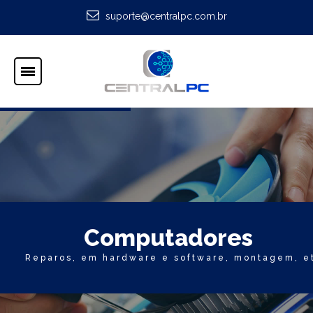
suporte@centralpc.com.br
C
o
m
p
u
t
a
d
o
r
e
s
Reparos, em hardware e software, montagem, e